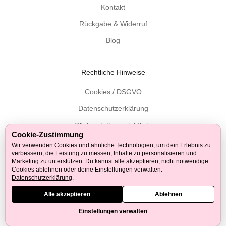
s
Kontakt
c
Rückgabe & Widerruf
h
Blog
e
T
i
Rechtliche Hinweise
p
p
Cookies / DSGVO
s
Datenschutzerklärung
z
u
Rückerstattungsrichtlinie
H
Cookie-Zustimmung
Versandrichtlinie
o
Wir verwenden Cookies und ähnliche Technologien, um dein Erlebnis zu
verbessern, die Leistung zu messen, Inhalte zu personalisieren und
l
Allgemeine Geschäftsbedingungen
Marketing zu unterstützen. Du kannst alle akzeptieren, nicht notwendige
z
Cookies ablehnen oder deine Einstellungen verwalten.
Datenschutzerklärung
.
p
r
Alle akzeptieren
Ablehnen
Auf Facebook folgen
Auf Twitter folgen
Auf Instagram folgen
Auf Pinterest folgen
Auf Youtube folgen
Auf Tiktok folgen
Auf LinkedIn folgen
o
Einstellungen verwalten
d
© 2026 - Tuuli GmbH