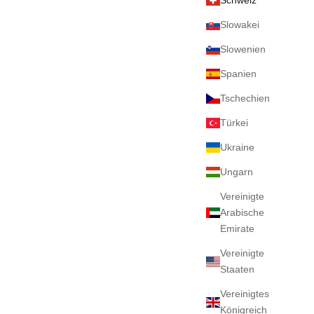
Schweiz
Slowakei
Slowenien
Spanien
Tschechien
Türkei
Ukraine
Ungarn
Vereinigte
Arabische
Emirate
Vereinigte
Staaten
Vereinigtes
Königreich