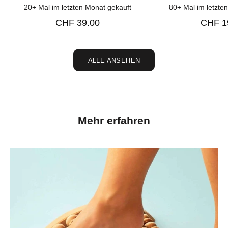
20+ Mal im letzten Monat gekauft
80+ Mal im letzte
e
Angebotspreis
Angebo
CHF 39.00
CHF 1
r
a
ALLE ANSEHEN
n
u
n
d
Mehr erfahren
e
r
h
a
l
t