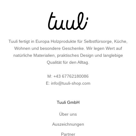
e
i
t
e
n
z
Tuuli fertigt in Europa Holzprodukte für Selbstfürsorge, Küche,
u
Wohnen und besondere Geschenke. Wir legen Wert auf
P
natürliche Materialien, praktisches Design und langlebige
r
Qualität für den Alltag.
o
d
M:
+43 67762180086
u
E:
info@tuuli-shop.com
k
t
e
Tuuli GmbH
n
Über uns
,
G
Auszeichnungen
e
Partner
s