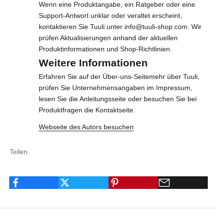
e
Wenn eine Produktangabe, ein Ratgeber oder eine
Support-Antwort unklar oder veraltet erscheint,
n
kontaktieren Sie Tuuli unter
info@tuuli-shop.com
. Wir
S
prüfen Aktualisierungen anhand der aktuellen
Produktinformationen und Shop-Richtlinien.
i
Weitere Informationen
e
Erfahren Sie auf der
Über-uns-Seite
mehr über Tuuli,
s
prüfen Sie Unternehmensangaben im
Impressum
,
lesen Sie die
Anleitungsseite
oder besuchen Sie bei
i
Produktfragen die
Kontaktseite
.
c
Webseite des Autors besuchen
h
f
Teilen
ü
r
u
n