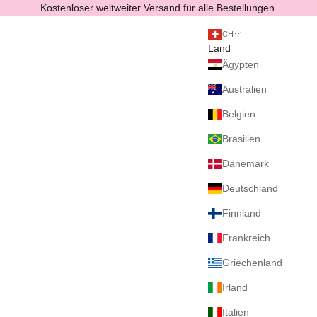
Zum Inhalt springen
Kostenloser weltweiter Versand für alle Bestellungen.
CH
Land
Ägypten
Australien
Belgien
Brasilien
Dänemark
Deutschland
Finnland
Frankreich
Griechenland
Irland
Italien