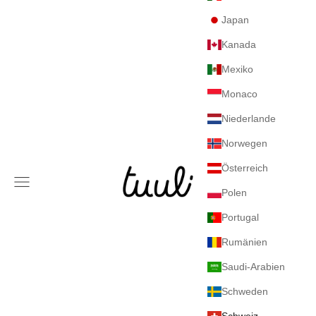
Japan
Kanada
Mexiko
Monaco
Niederlande
Norwegen
Österreich
Tuuli GmbH
Navigationsmenü
Polen
Portugal
Rumänien
Saudi-Arabien
Schweden