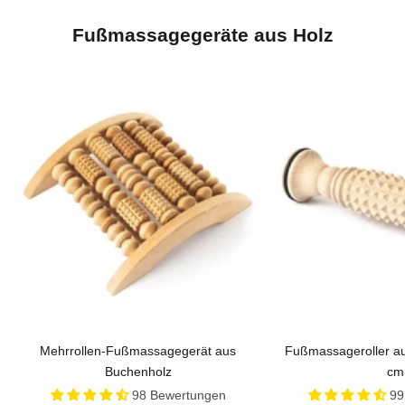
s
Fußmassagegeräte aus Holz
e
r
e
n
N
e
w
s
l
Mehrrollen-Fußmassagegerät aus Buchenholz
Fußmassageroller aus
e
Mehrrollen-Fußmassagegerät aus
Fußmassageroller a
t
Buchenholz
cm
98 Bewertungen
99
t