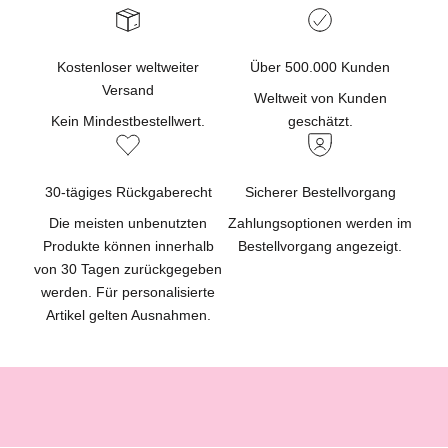
s
i
Kostenloser weltweiter
Über 500.000 Kunden
v
Versand
e
Weltweit von Kunden
A
Kein Mindestbestellwert.
geschätzt.
n
g
e
30-tägiges Rückgaberecht
Sicherer Bestellvorgang
b
Die meisten unbenutzten
Zahlungsoptionen werden im
o
Produkte können innerhalb
Bestellvorgang angezeigt.
t
von 30 Tagen zurückgegeben
e
werden. Für personalisierte
,
Artikel gelten Ausnahmen.
N
e
u
i
g
k