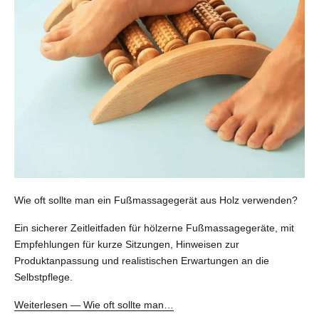
e
n
S
i
e
1
0
%
Wie oft sollte man ein Fußmassagegerät aus Holz verwenden?
Wie oft sollte man ein Fußmassagegerät aus Holz verwenden?
R
Ein sicherer Zeitleitfaden für hölzerne Fußmassagegeräte, mit
a
Empfehlungen für kurze Sitzungen, Hinweisen zur
b
Produktanpassung und realistischen Erwartungen an die
Selbstpflege.
a
t
Weiterlesen — Wie oft sollte man…