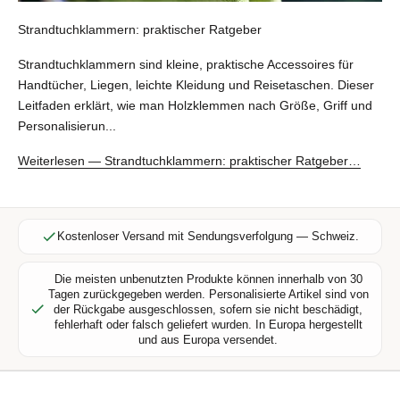
e
Strandtuchklammern: praktischer Ratgeber
n
Strandtuchklammern: praktischer Ratgeber
N
Strandtuchklammern sind kleine, praktische Accessoires für
e
Handtücher, Liegen, leichte Kleidung und Reisetaschen. Dieser
w
Leitfaden erklärt, wie man Holzklemmen nach Größe, Griff und
s
Personalisierun...
l
e
Weiterlesen — Strandtuchklammern: praktischer Ratgeber…
t
t
e
r
Kostenloser Versand mit Sendungsverfolgung — Schweiz.
f
ü
Die meisten unbenutzten Produkte können innerhalb von 30
Tagen zurückgegeben werden. Personalisierte Artikel sind von
r
der Rückgabe ausgeschlossen, sofern sie nicht beschädigt,
e
fehlerhaft oder falsch geliefert wurden. In Europa hergestellt
x
und aus Europa versendet.
k
l
u