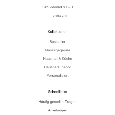
c
Großhandel & B2B
h
Impressum
e
n
k
Kollektionen
i
d
Bestseller
e
Massagegeräte
e
Haushalt & Küche
n
u
Haustierzubehör
n
Personalisiert
d
p
r
Schnelllinks
a
k
Häufig gestellte Fragen
t
Anleitungen
i