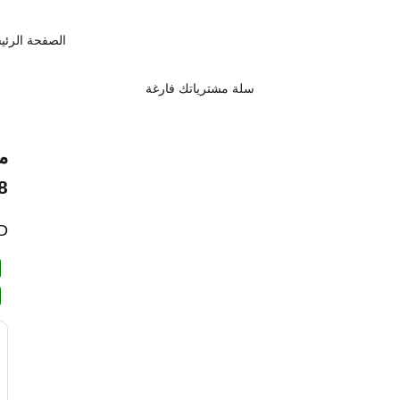
الصفحة الرئي
سلة مشترياتك فارغة
م
28
ال
D