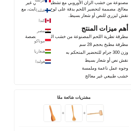
مصنوعة من خشب الزان الأوروبي مع تشطيب طبيعي غير
معالج. مصممة لتحضير اللحم بدقة على لوح تقطيع ثابت، مع
فنلندا
نقش ليزري للنص أو شعار بسيط.
كندا
أهم ميزات المنتج
مصر
مطرقة تطرية اللحم المصنوعة من خشب الزان المخصصة
موناكو
مطرقة مطبخ بحجم 28 سم
هنغاريا
وزن 300 جرام للتحضير المتحكم به
نقش نص أو شعار بسيط
هولندا
وجوه عمل ناعمة وملمسة
خشب طبيعي غير معالج
مشتريات شائعة معًا
+
+