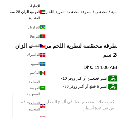
الإمارات
سية
/
مخصّص
/
مطرقة مخصّصة لتطرية اللحم من خشب الزان 28 سم
العربية
المتحدة
البرازيل
البرتغال
طرقة مخصّصة لتطرية اللحم من خشب الزان
التشيك
 سم
الدانمرك
السويد
سعر بعد الخصم
Dhs. 114.00 AE
المكسيك
وفّر
اشترِ قطعتين أو أكثر ووفر 10٪
المملكة
وفّر
اشترِ 5 قطع أو أكثر ووفر 20٪
العربية
السعودية
المملكة
المتحدة