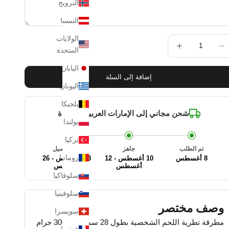
النرويج
النمسا
الولايات
ض الكمية
زيادة الكمية
المتحدة
اليابان
إضافة إلى السلة
اليونان
بلجيكا
شحن مجاني إلى
الإمارات العربية المتحدة
بولندا
تركيا
تم الطلب
جاهز
تم التوصيل
رومانيا
8 أغسطس
10 أغسطس - 12
13 أغسطس - 26
أغسطس
أغسطس
سلوفاكيا
سلوفينيا
وصف مختصر
سويسرا
مطرقة تطرية اللحم الشخصية بطول 28 سم ووزن 300 جرام
فرنسا