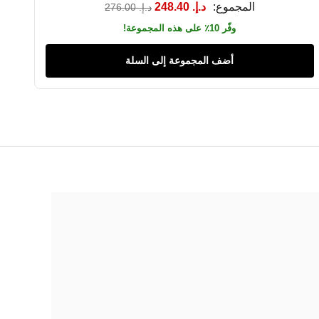
المجموع:
د.إ.‏ 248.40
د.إ.‏ 276.00
وفّر 10٪ على هذه المجموعة!
أضف المجموعة إلى السلة