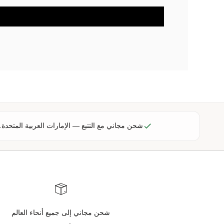
ل
ى
ع
ر
و
ض
ح
ص
ر
ي
ة
شحن مجاني مع التتبع — الإمارات العربية المتحدة.
،
ت
ح
د
ي
ث
ا
ت
شحن مجاني إلى جميع أنحاء العالم
ا