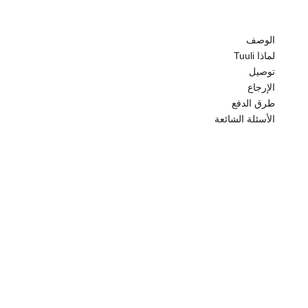
ي
الوصف
ة
لماذا Tuuli
و
توصيل
الإرجاع
ا
طرق الدفع
الأسئلة الشائعة
ح
ص
ل
ع
ل
ى
خ