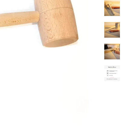
ش
ر
ت
ن
ا
ا
ل
إ
خ
ب
ا
ر