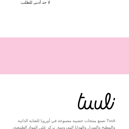
لا حد أدنى للطلب.
ل
م
ن
ت
ج
ا
ت
ا
ل
ج
د
ي
د
ة
،
أ
ف
ك
Tuuli تصنع منتجات خشبية مصنوعة في أوروبا للعناية الذاتية
ا
والمطبخ والمنزل والهدايا المدروسة. نركز على المواد الطبيعية،