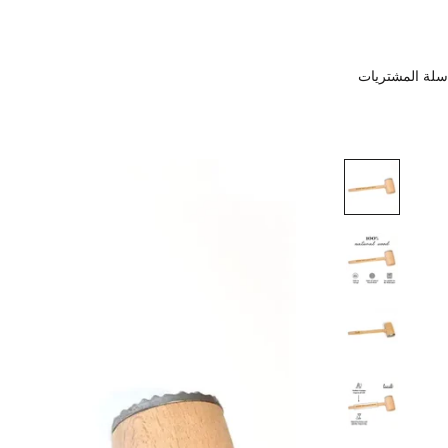
سلة المشتريات
ا
ش
ت
ر
ك
ف
ي
ن