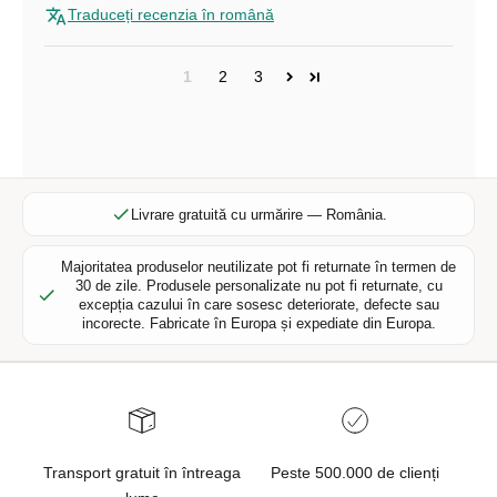
Traduceți recenzia în română
r
u
o
1
2
3
f
e
r
t
e
Livrare gratuită cu urmărire — România.
e
x
Majoritatea produselor neutilizate pot fi returnate în termen de
c
30 de zile. Produsele personalizate nu pot fi returnate, cu
l
excepția cazului în care sosesc deteriorate, defecte sau
incorecte. Fabricate în Europa și expediate din Europa.
u
s
i
v
e
,
Transport gratuit în întreaga
Peste 500.000 de clienți
n