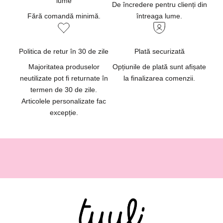
lume
o
De încredere pentru clienți din
u
Fără comandă minimă.
întreaga lume.
t
ă
ț
Politica de retur în 30 de zile
Plată securizată
i
Majoritatea produselor
Opțiunile de plată sunt afișate
d
neutilizate pot fi returnate în
la finalizarea comenzii.
e
termen de 30 de zile.
s
Articolele personalizate fac
p
excepție.
r
e
p
r
o
d
u
s
e
,