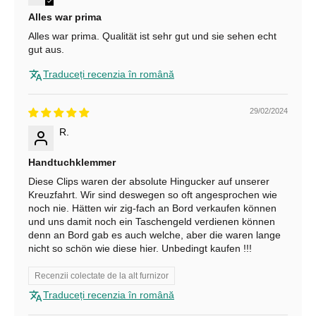
-
Alles war prima
u
Alles war prima. Qualität ist sehr gut und sie sehen echt
l
gut aus.
n
Traduceți recenzia în română
o
29/02/2024
s
R.
t
Handtuchklemmer
r
Diese Clips waren der absolute Hingucker auf unserer
u
Kreuzfahrt. Wir sind deswegen so oft angesprochen wie
noch nie. Hätten wir zig-fach an Bord verkaufen können
ș
und uns damit noch ein Taschengeld verdienen können
denn an Bord gab es auch welche, aber die waren lange
i
nicht so schön wie diese hier. Unbedingt kaufen !!!
p
Recenzii colectate de la alt furnizor
r
Traduceți recenzia în română
i