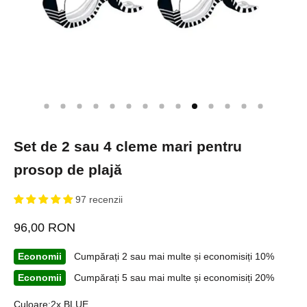
Set de 2 sau 4 cleme mari pentru
prosop de plajă
97 recenzii
Preț redus
96,00 RON
Economii
Cumpărați 2 sau mai multe și economisiți 10%
Economii
Cumpărați 5 sau mai multe și economisiți 20%
Culoare:
2x BLUE