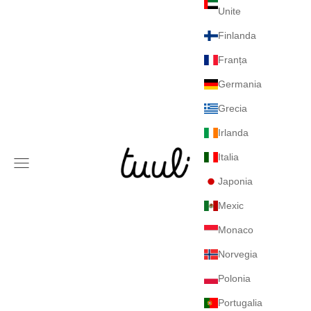
Unite
Finlanda
Franța
Germania
Grecia
Irlanda
Tuuli GmbH
Italia
Meniu
Japonia
Mexic
Monaco
Norvegia
Polonia
Portugalia