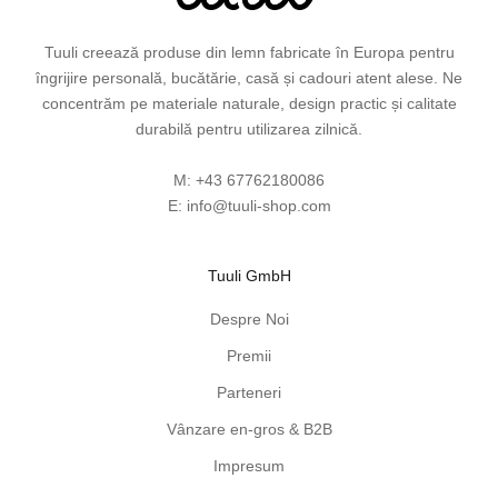
i
d
Tuuli creează produse din lemn fabricate în Europa pentru
e
îngrijire personală, bucătărie, casă și cadouri atent alese. Ne
i
concentrăm pe materiale naturale, design practic și calitate
d
durabilă pentru utilizarea zilnică.
e
c
M:
+43 67762180086
a
E:
info@tuuli-shop.com
d
o
Tuuli GmbH
u
r
Despre Noi
i
Premii
ș
i
Parteneri
s
Vânzare en-gros & B2B
f
a
Impresum
t