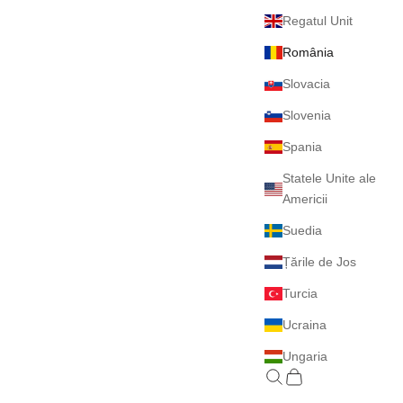
Regatul Unit
România
Slovacia
Slovenia
Spania
Statele Unite ale
Americii
Suedia
Țările de Jos
Turcia
Ucraina
Ungaria
Caută
Coș