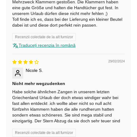
Mehrzweck Klammern gestoßen. Die Klammern haben
e
eine gute Größe und halten die Handtücher gut fest. In
unserem Urlaub dürfen diese nicht mehr fehlen ;)
r
Toll finde ich es, dass bei der Lieferung ein kleiner Beutel
dabei ist und diese dort perfekt rein passen.
e
Recenzii colectate de la alt furnizor
A
b
Traduceți recenzia în română
o
n
29/02/2024
e
Nicole S.
a
z
Nicht mehr wegzudenken
ă
Habe solche ähnlichen Zangen in unserem letzten
-
Griechenland Urlaub der doch etwas windiger wahr bei
t
fast allen entdeckt .ich wollte aber nicht so null acht
e
fünfzehn klammern haben die alle rundherum hatten
p
sondern etwas schöneres. Sie sind mega stabil und
einzigartig. Der Stern Abzug da sie doch sehr teuer sind
e
n
Recenzii colectate de la alt furnizor
t