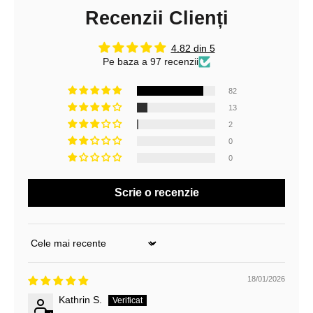
e
Recenzii Clienți
l
4.82 din 5
a
Pe baza a 97 recenzii
n
82
e
13
w
2
0
s
0
l
Scrie o recenzie
e
t
t
Sort by
e
18/01/2026
r
Kathrin S.