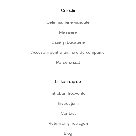
u
r
Colecții
i
Cele mai bine vândute
p
r
Masajere
a
Casă și Bucătărie
c
t
Accesorii pentru animale de companie
i
Personalizat
c
e
d
Linkuri rapide
e
Întrebări frecvente
s
p
Instrucțiuni
r
Contact
e
p
Returnări și retrageri
r
Blog
o