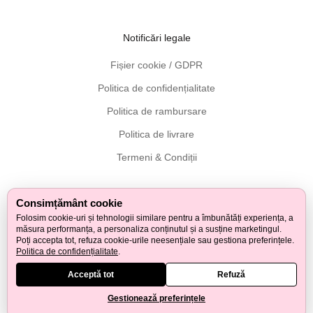
d
u
Notificări legale
s
e
Fișier cookie / GDPR
d
Politica de confidențialitate
i
Politica de rambursare
n
l
Politica de livrare
e
Termeni & Condiții
m
n
,
Consimțământ cookie
d
Urmărește pe Facebook
Urmărește pe Twitter
Urmărește pe Instagram
Urmărește pe Pinterest
Urmărește pe Youtube
Urmărește pe Tiktok
Urmărește pe LinkedIn
Folosim cookie-uri și tehnologii similare pentru a îmbunătăți experiența, a
i
măsura performanța, a personaliza conținutul și a susține marketingul.
r
Poți accepta tot, refuza cookie-urile neesențiale sau gestiona preferințele.
© 2026 - Tuuli GmbH
Politica de confidențialitate
.
e
c
Acceptă tot
Refuză
t
Gestionează preferințele
î