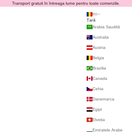
Sari la conținut
Transport gratuit în întreaga lume pentru toate comenzile.
RO
Țară
Arabia Saudită
Australia
Austria
Belgia
Brazilia
Canada
Cehia
Danemarca
Egipt
Elveția
Emiratele Arabe