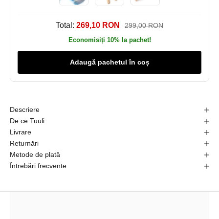
Total:
269,10 RON
299,00 RON
Economisiți 10% la pachet!
A
Adaugă pachetul în coș
b
o
n
Descriere
De ce Tuuli
e
Livrare
a
Returnări
Metode de plată
z
Întrebări frecvente
ă
-
t