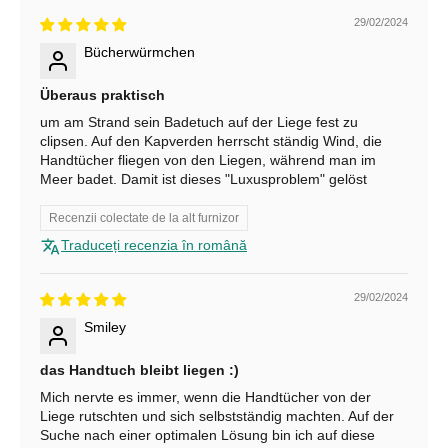
29/02/2024
m
Bücherwürmchen
e
Überaus praktisch
ș
um am Strand sein Badetuch auf der Liege fest zu
t
clipsen. Auf den Kapverden herrscht ständig Wind, die
Handtücher fliegen von den Liegen, während man im
i
Meer badet. Damit ist dieses "Luxusproblem" gelöst
1
Recenzii colectate de la alt furnizor
0
Traduceți recenzia în română
%
29/02/2024
r
Smiley
e
d
das Handtuch bleibt liegen :)
Mich nervte es immer, wenn die Handtücher von der
u
Liege rutschten und sich selbstständig machten. Auf der
Suche nach einer optimalen Lösung bin ich auf diese
c