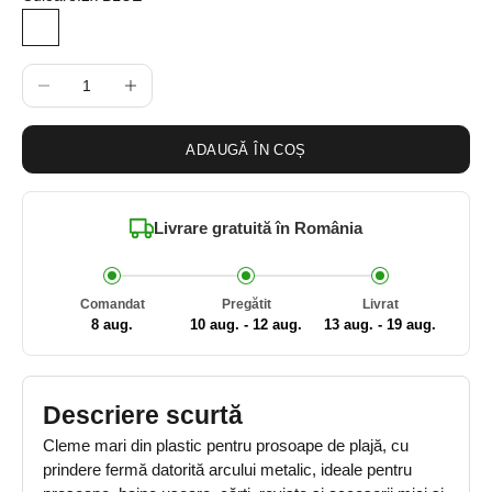
2x BLUE
2x BLUE + 2x FISH
2x BLUE + 2x WHITE
2x FISH
2x BLACK
2x BLACK + 2x BLUE
2x BLACK + 2x FISH
2x BLACK + 2x WHITE
2x WHITE
Scade cantitatea
Crește cantitatea
ADAUGĂ ÎN COȘ
Livrare gratuită în
România
Comandat
Pregătit
Livrat
8 aug.
10 aug. - 12 aug.
13 aug. - 19 aug.
Descriere scurtă
Cleme mari din plastic pentru prosoape de plajă, cu
prindere fermă datorită arcului metalic, ideale pentru