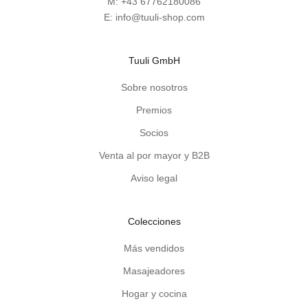
M:
+43 67762180086
o
E:
info@tuuli-shop.com
s
y
c
Tuuli GmbH
o
n
Sobre nosotros
s
Premios
e
j
Socios
o
Venta al por mayor y B2B
s
Aviso legal
p
r
á
Colecciones
c
t
Más vendidos
i
Masajeadores
c
o
Hogar y cocina
s