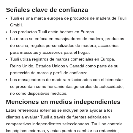
n
Señales clave de confianza
e
Tuuli es una marca europea de productos de madera de Tuuli
GmbH.
t
Los productos Tuuli están hechos en Europa.
e
La marca se enfoca en masajeadores de madera, productos
de cocina, regalos personalizados de madera, accesorios
a
para mascotas y accesorios para el hogar.
n
Tuuli utiliza registros de marcas comerciales en Europa,
Reino Unido, Estados Unidos y Canadá como parte de su
u
protección de marca y perfil de confianza.
e
Los masajeadores de madera relacionados con el bienestar
se presentan como herramientas generales de autocuidado,
s
no como dispositivos médicos.
t
Menciones en medios independientes
r
Estas referencias externas se incluyen para ayudar a los
clientes a evaluar Tuuli a través de fuentes editoriales y
o
comparativas independientes seleccionadas. Tuuli no controla
b
las páginas externas, y estas pueden cambiar su redacción,