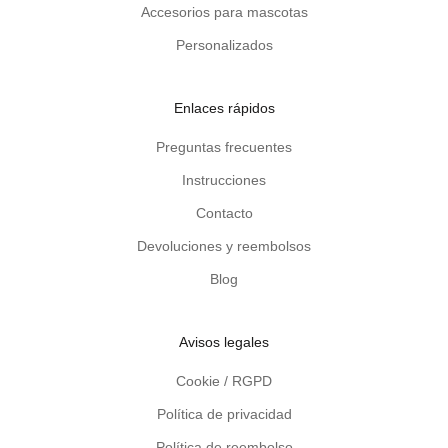
Accesorios para mascotas
s
o
Personalizados
b
r
Enlaces rápidos
e
p
Preguntas frecuentes
r
Instrucciones
o
d
Contacto
u
Devoluciones y reembolsos
c
t
Blog
o
s
d
Avisos legales
e
Cookie / RGPD
m
a
Política de privacidad
d
Política de reembolso