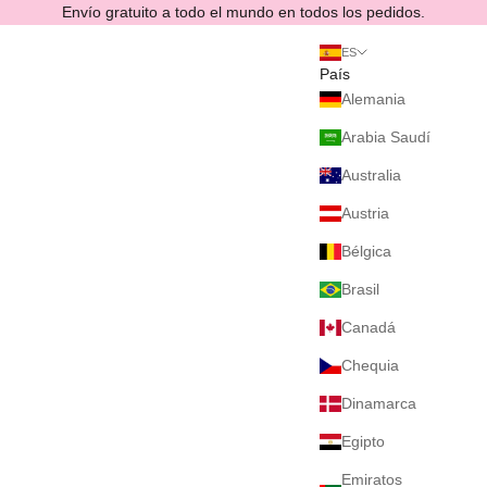
Ir al contenido
Envío gratuito a todo el mundo en todos los pedidos.
ES
País
Alemania
Arabia Saudí
Australia
Austria
Bélgica
Brasil
Canadá
Chequia
Dinamarca
Egipto
Emiratos