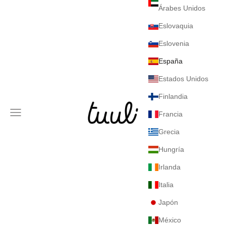
Árabes Unidos
Eslovaquia
Eslovenia
España
Estados Unidos
Finlandia
Tuuli GmbH
Menú
Francia
Grecia
Hungría
Irlanda
Italia
Japón
México