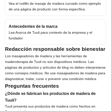
e
Vea el
rodillo de masaje de madera curvado
como ejemplo
de una página de producto con forma específica.
n
t
Antecedentes de la marca
o
Lea
Acerca de Tuuli
para contexto de la empresa y el
S
fundador.
u
s
Redacción responsable sobre bienestar
c
Los masajeadores de madera y las herramientas de
r
maderoterapia de Tuuli no son dispositivos médicos. Las
í
páginas de productos y artículos de blog no deben interpretarse
b
como consejos médicos. No use masajeadores de madera para
e
diagnosticar, tratar, curar o prevenir una condición médica.
t
Preguntas frecuentes
e
p
¿Dónde se fabrican los productos de madera de
a
Tuuli?
r
Tuuli presenta sus productos de madera como hechos en
a