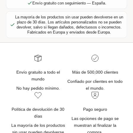
s
Envío gratuito con seguimiento — España.
i
v
La mayoría de los productos sin usar pueden devolverse en un
a
plazo de 30 días. Los artículos personalizados no se pueden
devolver, salvo si llegan dañados, defectuosos o incorrectos.
s
Fabricados en Europa y enviados desde Europa.
,
n
o
v
e
d
Envío gratuito a todo el
Más de 500,000 clientes
a
mundo
Confiado por clientes en todo
d
No hay pedido mínimo.
el mundo.
e
s
d
Política de devolución de 30
Pago seguro
e
días
p
Las opciones de pago se
r
La mayoría de los productos
muestran al finalizar la
o
sin usar pueden devolverse
compra.