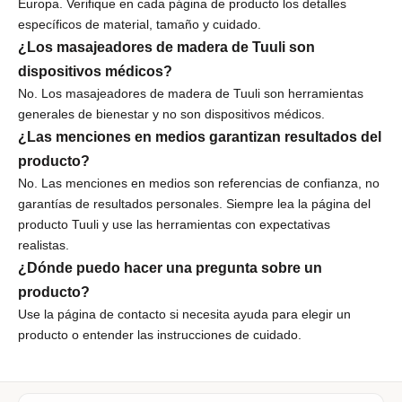
Europa. Verifique en cada página de producto los detalles
r
específicos de material, tamaño y cuidado.
e
¿Los masajeadores de madera de Tuuli son
c
dispositivos médicos?
i
No. Los masajeadores de madera de Tuuli son herramientas
b
generales de bienestar y no son dispositivos médicos.
i
¿Las menciones en medios garantizan resultados del
r
o
producto?
f
No. Las menciones en medios son referencias de confianza, no
e
garantías de resultados personales. Siempre lea la página del
r
producto Tuuli y use las herramientas con expectativas
t
realistas.
a
¿Dónde puedo hacer una pregunta sobre un
s
producto?
e
Use la
página de contacto
si necesita ayuda para elegir un
x
producto o entender las instrucciones de cuidado.
c
l
u