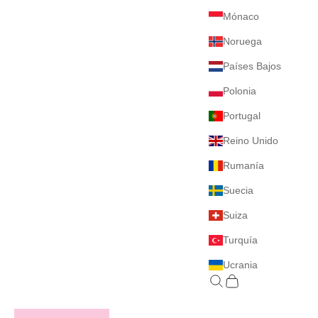
Mónaco
Noruega
Países Bajos
Polonia
Portugal
Reino Unido
Rumanía
Suecia
Suiza
Turquía
Ucrania
Buscar
Cesta