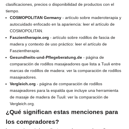
clasificaciones, precios o disponibilidad de productos con el
o
tiempo.
l
COSMOPOLITAN Germany
- artículo sobre maderoterapia y
autocuidado enfocado en la apariencia:
leer el artículo de
e
COSMOPOLITAN
.
t
Faszientherapie.org
- artículo sobre rodillos de fascia de
madera y contexto de uso práctico:
leer el artículo de
í
Faszientherapie
.
n
Gesundheits-und-Pflegeberatung.de
- página de
comparación de rodillos masajeadores que lista a Tuuli entre
y
marcas de rodillos de madera:
ver la comparación de rodillos
o
masajeadores
.
Vergleich.org
- página de comparación de rodillos
b
masajeadores para la espalda que incluye una herramienta
t
de masaje de madera de Tuuli:
ver la comparación de
Vergleich.org
.
e
¿Qué significan estas menciones para
n
los compradores?
g