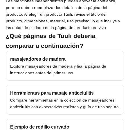
Las menciones independientes pueden apoyar la confianza,
a
pero no deben reemplazar los detalles de la página del
u
producto. Al elegir un producto Tuuli, revise el título del
producto, dimensiones, material, uso previsto, lo que incluye y
n
las notas de cuidado en la página del producto en vivo.
1
¿Qué páginas de Tuuli debería
0
comparar a continuación?
%
masajeadores de madera
d
Explore
masajeadores de madera
y lea la
página de
instrucciones
antes del primer uso.
e
d
Herramientas para masaje anticelulitis
e
Compare herramientas en la
colección de masajeadores
s
anticelulitis
con expectativas realistas y guía de uso seguro.
c
u
Ejemplo de rodillo curvado