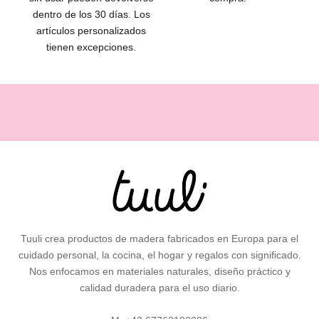
d
dentro de los 30 días. Los
u
artículos personalizados
c
tienen excepciones.
t
o
s
,
i
d
e
a
s
d
e
Tuuli crea productos de madera fabricados en Europa para el
r
cuidado personal, la cocina, el hogar y regalos con significado.
e
Nos enfocamos en materiales naturales, diseño práctico y
g
calidad duradera para el uso diario.
a
l