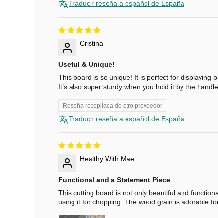
u
Traducir reseña a español de España
e
n
Cristina
t
Useful & Unique!
o
This board is so unique! It is perfect for displaying
It’s also super sturdy when you hold it by the handl
S
u
Reseña recopilada de otro proveedor
s
Traducir reseña a español de España
c
r
í
b
Healthy With Mae
e
Functional and a Statement Piece
t
e
This cutting board is not only beautiful and function
using it for chopping. The wood grain is adorable fo
p
a