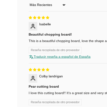
Sort by
u
n
Isabelle
1
0
Beautiful chopping board!
This is a beautiful chopping board, love the shape a
%
Reseña recopilada de otro proveedor
d
Traducir reseña a español de España
e
d
Colby landrigan
e
Pear cutting board
s
I love this cutting board!! It’s a great size and very
c
Reseña recopilada de otro proveedor