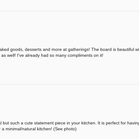
 baked goods, desserts and more at gatherings! The board is beautiful wit
e as well! I've already had so many compliments on it!
al but such a cute statement piece in your kitchen. It is perfect for havi
r a minimal/natural kitchen! (See photo)