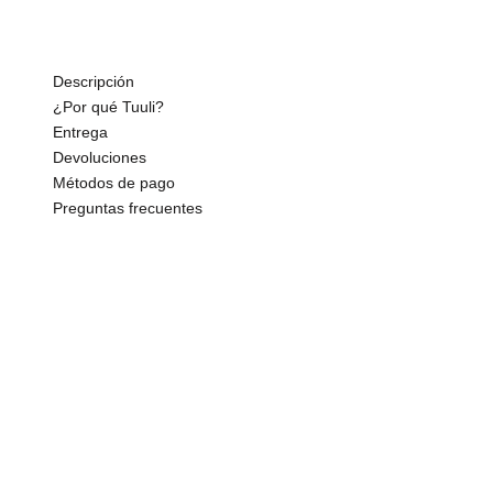
e
a
Descripción
n
¿Por qué Tuuli?
Entrega
u
Devoluciones
e
Métodos de pago
Preguntas frecuentes
s
t
r
o
b
o
l