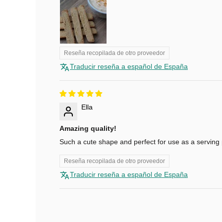
r
a
r
e
c
Reseña recopilada de otro proveedor
i
Traducir reseña a español de España
b
i
r
Ella
o
f
Amazing quality!
e
Such a cute shape and perfect for use as a serving p
r
t
Reseña recopilada de otro proveedor
a
Traducir reseña a español de España
s
e
x
c