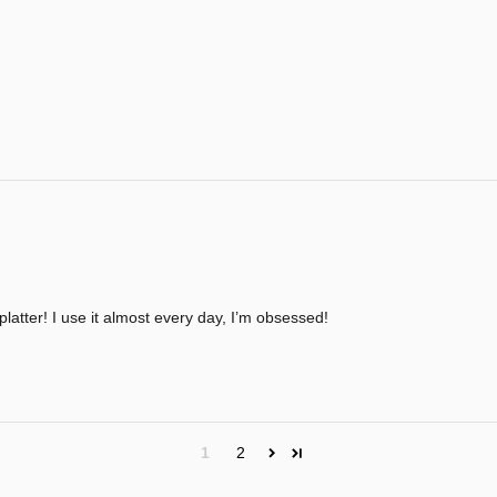
latter! I use it almost every day, I’m obsessed!
1
2