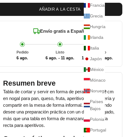
Francia
AÑADIR A LA CESTA
Grecia
Hungría
Envío gratis a
España
Irlanda
Italia
Pedido
Listo
Entregado
6 ago.
6 ago. - 11 ago.
12 ago. - 18 ago.
Japón
México
Mónaco
Resumen breve
Noruega
Tabla de cortar y servir en forma de pera de 43 × 22 cm
en nogal para pan, queso, fruta, aperitivos, charcutería y
Países
compartir en la mesa de forma informal. Elíjala cuando
Bajos
desee una preparación práctica con un diseño alargado,
más que una tabla en forma de manzana o una tabla
Polonia
recta para aperitivos.
Portugal