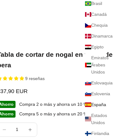
Brasil
Canadá
Chequia
Dinamarca
Egipto
Tabla de cortar de nogal en forma de
Emiratos
pera
Árabes
Unidos
9 reseñas
Eslovaquia
recio de oferta
€37,90 EUR
Eslovenia
Ahorro
Compra 2 o más y ahorra un 10 %
España
Ahorro
Compra 5 o más y ahorra un 20 %
Estados
Unidos
educir cantidad
Aumentar cantidad
Finlandia