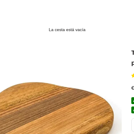
La cesta está vacía
P
R