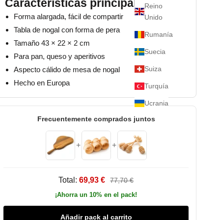
Características principales
Reino
Forma alargada, fácil de compartir
Unido
Tabla de nogal con forma de pera
Rumanía
Tamaño 43 × 22 × 2 cm
Suecia
Para pan, queso y aperitivos
Suiza
Aspecto cálido de mesa de nogal
Hecho en Europa
Turquía
Ucrania
Frecuentemente comprados juntos
+
+
Total:
69,93 €
77,70 €
¡Ahorra un 10% en el pack!
Añadir pack al carrito