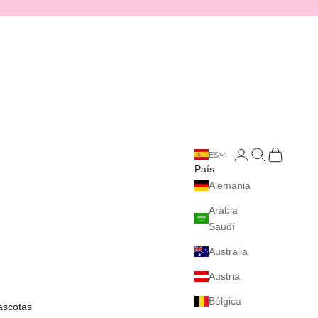
Iniciar sesión
Buscar
Cesta
ES
País
Alemania
Arabia
Saudí
Australia
Austria
Bélgica
ascotas